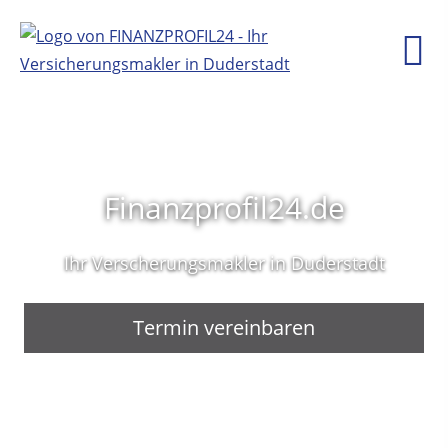
Finanzprofil24.de
Ihr Verscherungsmakler in Duderstadt
Termin vereinbaren