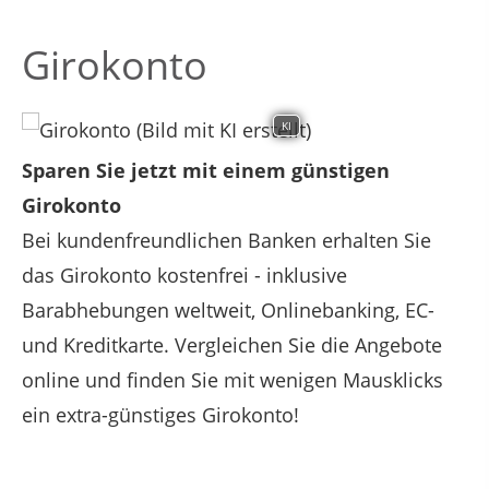
Girokonto
KI
Sparen Sie jetzt mit einem günstigen
Girokonto
Bei kundenfreundlichen Banken erhalten Sie
das Girokonto kostenfrei - inklusive
Barabhebungen weltweit, Onlinebanking, EC-
und Kreditkarte. Vergleichen Sie die Angebote
online und finden Sie mit wenigen Mausklicks
ein extra-günstiges Girokonto!